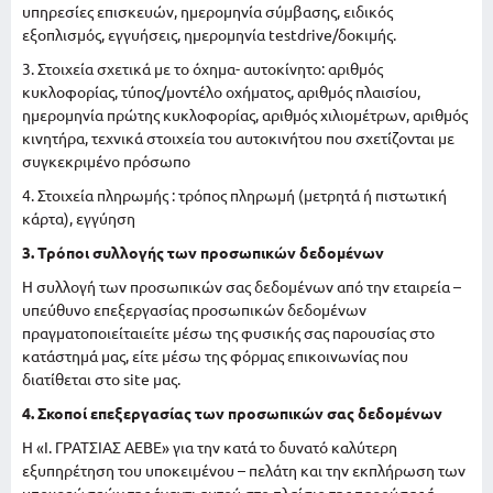
υπηρεσίες επισκευών, ημερομηνία σύμβασης, ειδικός
εξοπλισμός, εγγυήσεις, ημερομηνία testdrive/δοκιμής.
3. Στοιχεία σχετικά με το όχημα- αυτοκίνητο: αριθμός
κυκλοφορίας, τύπος/μοντέλο οχήματος, αριθμός πλαισίου,
ημερομηνία πρώτης κυκλοφορίας, αριθμός χιλιομέτρων, αριθμός
κινητήρα, τεχνικά στοιχεία του αυτοκινήτου που σχετίζονται με
συγκεκριμένο πρόσωπο
4. Στοιχεία πληρωμής : τρόπος πληρωμή (μετρητά ή πιστωτική
κάρτα), εγγύηση
3. Τρόποι συλλογής των προσωπικών δεδομένων
Η συλλογή των προσωπικών σας δεδομένων από την εταιρεία –
υπεύθυνο επεξεργασίας προσωπικών δεδομένων
πραγματοποιείταιείτε μέσω της φυσικής σας παρουσίας στο
κατάστημά μας, είτε μέσω της φόρμας επικοινωνίας που
διατίθεται στο site μας.
4. Σκοποί επεξεργασίας των προσωπικών σας δεδομένων
Η «Ι. ΓΡΑΤΣΙΑΣ ΑΕΒΕ» για την κατά το δυνατό καλύτερη
εξυπηρέτηση του υποκειμένου – πελάτη και την εκπλήρωση των