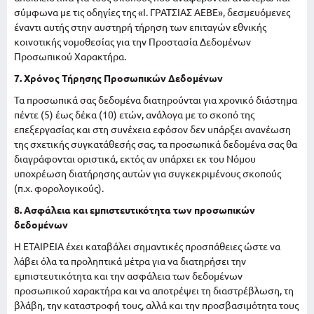
σύμφωνα με τις οδηγίες της «Ι. ΓΡΑΤΣΙΑΣ ΑΕΒΕ», δεσμευόμενες
έναντι αυτής στην αυστηρή τήρηση των επιταγών εθνικής
κοινοτικής νομοθεσίας για την Προστασία Δεδομένων
Προσωπικού Χαρακτήρα.
7. Χρόνος Τήρησης Προσωπικών Δεδομένων
Τα προσωπικά σας δεδομένα διατηρούνται για χρονικό διάστημα
πέντε (5) έως δέκα (10) ετών, ανάλογα με το σκοπό της
επεξεργασίας και στη συνέχεια εφόσον δεν υπάρξει ανανέωση
της σχετικής συγκατάθεσής σας, τα προσωπικά δεδομένα σας θα
διαγράφονται οριστικά, εκτός αν υπάρχει εκ του Νόμου
υποχρέωση διατήρησης αυτών για συγκεκριμένους σκοπούς
(π.χ. φορολογικούς).
8. Ασφάλεια και εμπιστευτικότητα των προσωπικών
δεδομένων
Η ΕΤΑΙΡΕΙΑ έχει καταβάλει σημαντικές προσπάθειες ώστε να
λάβει όλα τα προληπτικά μέτρα για να διατηρήσει την
εμπιστευτικότητα και την ασφάλεια των δεδομένων
προσωπικού χαρακτήρα και να αποτρέψει τη διαστρέβλωση, τη
βλάβη, την καταστροφή τους, αλλά και την προσβασιμότητα τους