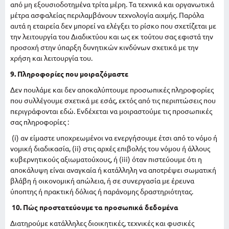
από μη εξουσιοδοτημένα τρίτα μέρη. Τα τεχνικά και οργανωτικά
μέτρα ασφαλείας περιλαμβάνουν τεχνολογία αιχμής. Παρόλα
αυτά η εταιρεία δεν μπορεί να ελέγξει το ρίσκο που σχετίζεται με
την λειτουργία του Διαδικτύου και ως εκ τούτου σας εφιστά την
προσοχή στην ύπαρξη δυνητικών κινδύνων σχετικά με την
χρήση και λειτουργία του.
9. Πληροφορίες που μοιραζόμαστε
Δεν πουλάμε και δεν αποκαλύπτουμε προσωπικές πληροφορίες
που συλλέγουμε σχετικά με εσάς, εκτός από τις περιπτώσεις που
περιγράφονται εδώ. Ενδέχεται να μοιραστούμε τις προσωπικές
σας πληροφορίες :
(i) αν είμαστε υποχρεωμένοι να ενεργήσουμε έτσι από το νόμο ή
νομική διαδικασία, (ii) στις αρχές επιβολής του νόμου ή άλλους
κυβερνητικούς αξιωματούχους, ή (iii) όταν πιστεύουμε ότι η
αποκάλυψη είναι αναγκαία ή κατάλληλη να αποτρέψει σωματική
βλάβη ή οικονομική απώλεια, ή σε συνεργασία με έρευνα
ύποπτης ή πρακτική δόλιας ή παράνομης δραστηριότητας.
10. Πώς προστατεύουμε τα προσωπικά δεδομένα
Διατηρούμε κατάλληλες διοικητικές, τεχνικές και φυσικές