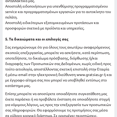
ανταλλακτικά μας.
Αποστολή ειδοποιήσεων για υπενθύμισης προγραμματισμένου
service και προγραμματισμένων εργασιών για το αυτοκίνητο του
πελάτη.
Αποστολή ειδικότερων εξατομικευμένων προτάσεων και
προσφορών σχετικά με προϊόντα και υπηρεσίες.
5. Τα δικαιώματα και οι επιλογές σας
Σας ενημερώνουμε ότι για όλους τους ανωτέρω αναφερόμενους
σκοπούς επεξεργασίας, μπορείτε να ασκήσετε, κατά περίπτωση,
οποτεδήποτε, το δικαίωμα πρόσβασης, διόρθωσης ή/και
διαγραφής των Προσωπικών σας Δεδομένων, χωρίς ειδική προς
τούτο αιτιολογία, αποστέλλοντας σχετική επιστολή στην Εταιρία
ή μέσω email στην ηλεκτρονική διεύθυνση www.gratsias.gr ή και
με έγγραφο αίτημα σας που μπορεί να υποβληθεί εντύπως στο
κατάστημα μας.
Επίσης μπορείτε να αποσύρετε οποιαδήποτε συγκατάθεση μας
έχετε παράσχει ή να προβάλετε ένσταση σε οποιαδήποτε στιγμή
για νόμιμους λόγους, ως προς την επεξεργασία των προσωπικών
σας πληροφοριών. Θα εφαρμόσουμε τις προτιμήσεις σας μέσα
σε εύλογο χρονικό διάστημα. Σε ορισμένες περιπτώσεις,