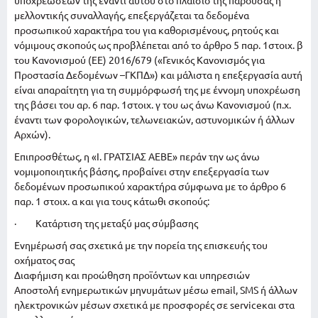
υποχρεώσεών της έναντι αυτού στο πλαίσιο της παρούσας ή
μελλοντικής συναλλαγής, επεξεργάζεται τα δεδομένα
προσωπικού χαρακτήρα του για καθορισμένους, ρητούς και
νόμιμους σκοπούς ως προβλέπεται από το άρθρο 5 παρ. 1στοιχ. β
του Κανονισμού (ΕΕ) 2016/679 («Γενικός Κανονισμός για
Προστασία Δεδομένων –ΓΚΠΔ») και μάλιστα η επεξεργασία αυτή
είναι απαραίτητη για τη συμμόρφωσή της με έννομη υποχρέωση
της βάσει του αρ. 6 παρ. 1στοιχ. γ του ως άνω Κανονισμού (π.χ.
έναντι των φορολογικών, τελωνειακών, αστυνομικών ή άλλων
Αρχών).
Επιπροσθέτως, η «Ι. ΓΡΑΤΣΙΑΣ ΑΕΒΕ» περάν την ως άνω
νομιμοποιητικής βάσης, προβαίνει στην επεξεργασία των
δεδομένων προσωπικού χαρακτήρα σύμφωνα με το άρθρο 6
παρ. 1 στοιχ. α και για τους κάτωθι σκοπούς:
· Κατάρτιση της μεταξύ μας σύμβασης
Ενημέρωσή σας σχετικά με την πορεία της επισκευής του
οχήματος σας
Διαφήμιση και προώθηση προϊόντων και υπηρεσιών
Αποστολή ενημερωτικών μηνυμάτων μέσω email, SMS ή άλλων
ηλεκτρονικών μέσων σχετικά με προσφορές σε serviceκαι στα