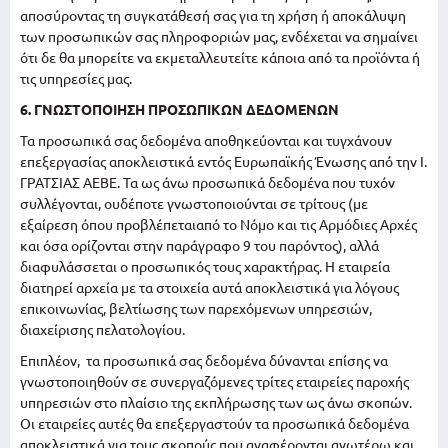
αποσύροντας τη συγκατάθεσή σας για τη χρήση ή αποκάλυψη
των προσωπικών σας πληροφοριών μας, ενδέχεται να σημαίνει
ότι δε θα μπορείτε να εκμεταλλευτείτε κάποια από τα προϊόντα ή
τις υπηρεσίες μας.
6. ΓΝΩΣΤΟΠΟΙΗΣΗ ΠΡΟΣΩΠΙΚΩΝ ΔΕΔΟΜΕΝΩΝ
Τα προσωπικά σας δεδομένα αποθηκεύονται και τυγχάνουν
επεξεργασίας αποκλειστικά εντός Ευρωπαϊκής Ένωσης από την Ι.
ΓΡΑΤΣΙΑΣ ΑΕΒΕ. Τα ως άνω προσωπικά δεδομένα που τυχόν
συλλέγονται, ουδέποτε γνωστοποιούνται σε τρίτους (με
εξαίρεση όπου προβλέπεταιαπό το Νόμο και τις Αρμόδιες Αρχές
και όσα ορίζονται στην παράγραφο 9 του παρόντος), αλλά
διαφυλάσσεται ο προσωπικός τους χαρακτήρας. Η εταιρεία
διατηρεί αρχεία με τα στοιχεία αυτά αποκλειστικά για λόγους
επικοινωνίας, βελτίωσης των παρεχόμενων υπηρεσιών,
διαχείρισης πελατολογίου.
Επιπλέον, τα προσωπικά σας δεδομένα δύνανται επίσης να
γνωστοποιηθούν σε συνεργαζόμενες τρίτες εταιρείες παροχής
υπηρεσιών στο πλαίσιο της εκπλήρωσης των ως άνω σκοπών.
Οι εταιρείες αυτές θα επεξεργαστούν τα προσωπικά δεδομένα
αποκλειστικά για τους σκοπούς που αναφέρονται ανωτέρω και