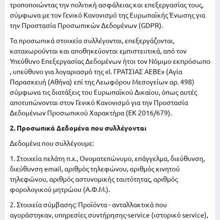
τροποποιώντας την πολιτική ασφάλειας και επεξεργασίας τους,
σύμφωνα με τον Γενικό Κανονισμό της Ευρωπαϊκής Ένωσης για
την Προστασία Προσωπικών Δεδομένων (GDPR).
Τα προσωπικά στοιχεία συλλέγονται, επεξεργάζονται,
καταχωρούνται και αποθηκεύονται εμπιστευτικά, από τον
Υπεύθυνο Επεξεργασίας Δεδομένων ήτοι τον Νόμιμο εκπρόσωπο
, υπεύθυνο για λογαριασμό της «Ι. ΓΡΑΤΣΙΑΣ ΑΕΒΕ» (Αγία
Παρασκευή (Αθήνα) επί της Λεωφόρου Μεσογείων αρ. 498)
σύμφωνα τις διατάξεις του Ευρωπαϊκού Δικαίου, όπως αυτές
αποτυπώνονται στον Γενικό Κανονισμό για την Προστασία
Δεδομένων Προσωπικού Χαρακτήρα (ΕΚ 2016/679).
2. Προσωπικά Δεδομένα που συλλέγονται
Δεδομένα που συλλέγουμε:
1. Στοιχεία πελάτη π.χ., Ονοματεπώνυμο, επάγγελμα, διεύθυνση,
διεύθυνση email, αριθμός τηλεφώνου, αριθμός κινητού
τηλεφώνου, αριθμός αστυνομικής ταυτότητας, αριθμός
φορολογικού μητρώου (Α.Φ.Μ.).
2. Στοιχεία σύμβασης: Προϊόντα - ανταλλακτικά που
αγοράστηκαν, υπηρεσίες συντήρησης-service (ιστορικό service),