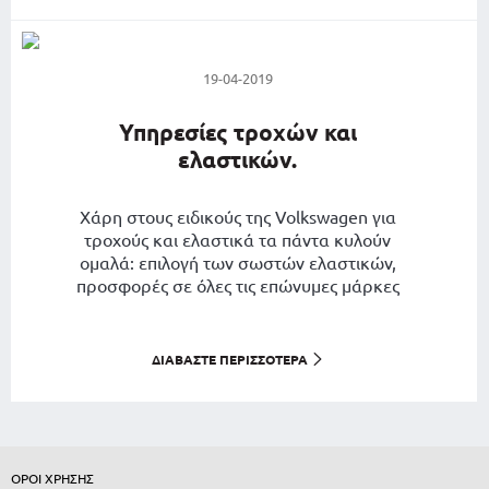
19-04-2019
Υπηρεσίες τροχών και
ελαστικών.
Χάρη στους ειδικούς της Volkswagen για
τροχούς και ελαστικά τα πάντα κυλούν
ομαλά: επιλογή των σωστών ελαστικών,
προσφορές σε όλες τις επώνυμες μάρκες
ελαστικών ή άμεση τοποθέτηση, ακόμη
και χωρίς ραντεβού. Επιπλέον, με την
εγγύηση 36 μηνών Volkswagen, θα έχετε
ΔΙΑΒΆΣΤΕ ΠΕΡΙΣΣΌΤΕΡΑ
πλήρη προστασία από τυχόν ζημιές.
ΟΡΟΙ ΧΡΗΣΗΣ